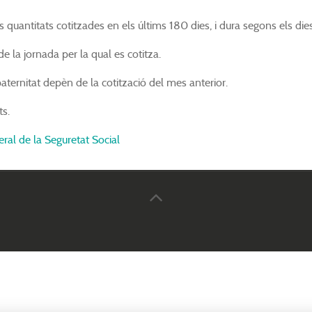
 quantitats cotitzades en els últims 180 dies, i dura segons els dies
de la jornada per la qual es cotitza.
paternitat depèn de la cotització del mes anterior.
ts.
eral de la Seguretat Social