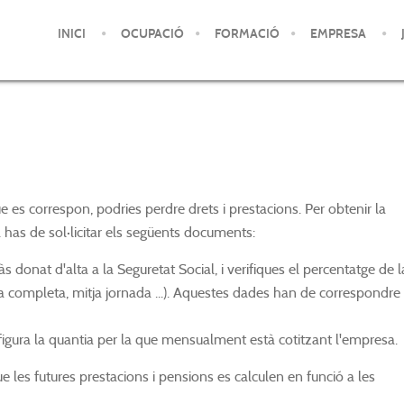
INICI
OCUPACIÓ
FORMACIÓ
EMPRESA
e es c
orrespon, podries perdre drets i prestacions. Per obtenir la
 has de sol·licitar els següents documents:
s donat d'alta a la Seguretat Social, i verifiques el percentatge de l
da completa, mitja jornada ...). Aquestes dades han de correspondr
 figura la quantia per la que mensualment està cotitzant l'empresa.
ue les futures prestacions i pensions es calculen en funció a les