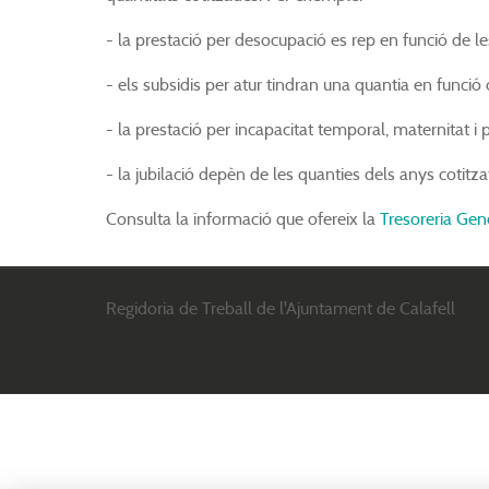
- la prestació per desocupació es rep en funció de les
- els subsidis per atur tindran una quantia en funció 
- la prestació per incapacitat temporal, maternitat i 
- la jubilació depèn de les quanties dels anys cotitza
Consulta la informació que ofereix la
Tresoreria Gen
Regidoria de Treball de l'Ajuntament de Calafell