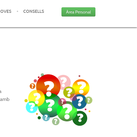
JOVES
CONSELLS
Àrea Personal
a
e amb