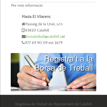
Per més informació:
Masia El Vilarenc
Passeig de la Unió, s/n
43820 Calafell
borsatreball@calafell.c
at
977 69 90 09 ext 2679
Regidoria de Treball de l'Ajuntament de Calafell