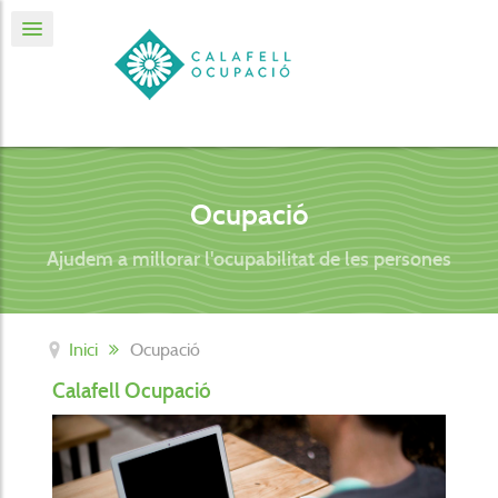
Ocupació
Ajudem a millorar l'ocupabilitat de les persones
Inici
Ocupació
Calafell Ocupació