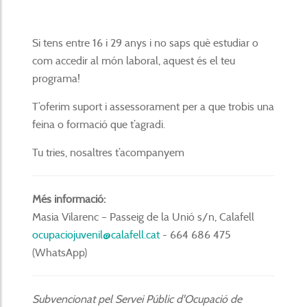
Si tens entre 16 i 29 anys i no saps què estudiar o
com accedir al món laboral, aquest és el teu
programa!
T’oferim suport i assessorament per a que trobis una
feina o formació que t’agradi.
Tu tries, nosaltres t’acompanyem
Més informació:
Masia Vilarenc – Passeig de la Unió s/n, Calafell
ocupaciojuvenil@calafell.cat
- 664 686 475
(WhatsApp)
Subvencionat pel Servei Públic d'Ocupació de