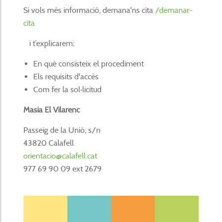
Si vols més informació, demana'ns cita
/demanar-
cita
i t’explicarem:
En què consisteix el procediment
Els requisits d'accés
Com fer la sol·licitud
Masia El Vilarenc
Passeig de la Unió, s/n
43820 Calafell
orientacio@calafell.cat
977 69 90 09 ext 2679