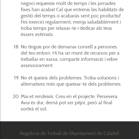
negoci requereix molt de temps i les jornades
fixes han acabat Cal que entrenis les habilitats de
gestió del temps o acabaràs sent poc productiu!
Fes exercici regularment, menja saludablement i
troba temps per relaxar-te i dedicar als teus
éssers estimats.
No tinguis por de demanar consell a persones
del teu entorn. Hi ha un munt de recursos per a
treballar en xarxa, compartir informació i rebre
assessorament.
No et queixis dels problemes. Troba solucions i
alternatives més que queixar-te dels problemes.
Mai et rendeixis. Creu en el projecte. Persevera.
Avui és dur, demà pot ser pitjor, però al final
sortirà el sol.
Regidoria de Treball de l'Ajuntament de Calafell