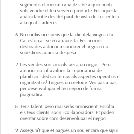
segmentis el mercat i analitzis bé a quin públic
vols vendre el teu servei o producte. Fes aquesta
anàlisi també des del punt de vista de la clientela
a la qual t’ adreces.
No confiïs ni esperis que la clientela vingui a tu.
Cal esforçar-se en atraure-la. Fes accions
destinades a donar a conèixer el negoci i no
subestimis aquesta despesa.
Les vendes són crucials per a un negoci. Però
atenció, no infravaloris la importància de
planificar i dedicar temps als aspectes operatius i
organitzatius! Tingues un mètode. Ves pas a pas
per desenvolupar el teu negoci de forma
pragmàtica.
Tens talent, però mai seràs omniscient. Escolta
els teus clients, socis i col·laboradors. Et poden
orientar sobre com desenvolupar el negoci.
Assegura’t que et pagues un sou encara que sigui