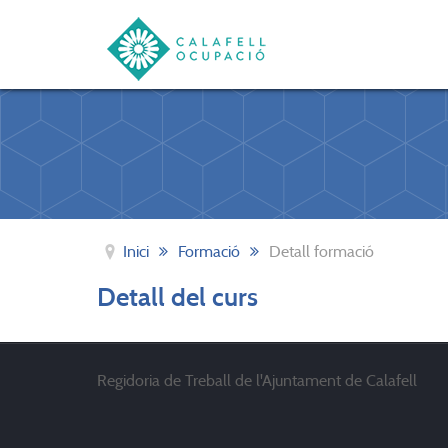
Inici
Formació
Detall formació
Detall del curs
Regidoria de Treball de l'Ajuntament de Calafell