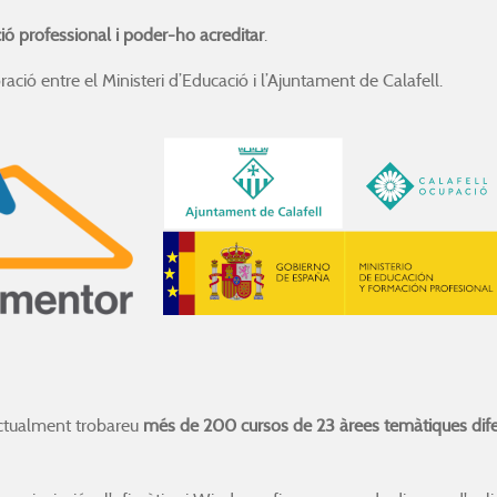
ació professional i poder-ho acreditar
.
ació entre el Ministeri d’Educació i l’Ajuntament de Calafell.
Actualment trobareu
més de 200 cursos de 23 àrees temàtiques dif