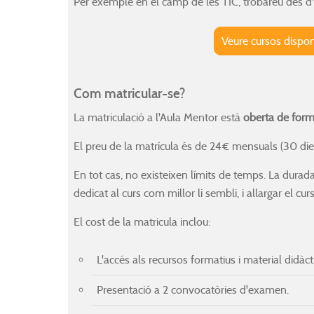
Per exemple en el camp de les TIC, trobareu des d'
Veure cursos dispon
Com matricular-se?
La matriculació a l'Aula Mentor està
oberta de for
El preu de la matrícula és de 24€ mensuals (30 dies
En tot cas, no existeixen límits de temps. La durad
dedicat al curs com millor li sembli, i allargar el cu
El cost de la matricula inclou:
L'accés als recursos formatius i material didàc
Presentació a 2 convocatòries d'examen.