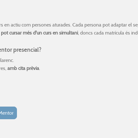
dors en actiu com persones aturades. Cada persona pot adaptar el se
 pot cursar més d'un curs en simultani
, doncs cada matrícula és in
Mentor presencial?
larenc.
res,
amb cita prèvia
.
 Mentor