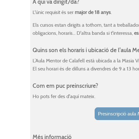
A qui va dirigit/da?
L'únic requisit és ser
major de 18 anys
.
Els cursos estan dirigits a tothom, tant a treballa
obligacions, horaris... D'altra banda si t'interessa,
es
Quins son els horaris i ubicació de l'aula 
L’Aula Mentor de Calafell està ubicada a la Masia Vi
El seu horari és de dilluns a divendres de 9 a 13 ho
Com em puc preinscriure?
Ho pots fer des d'aquí mateix.
Presinscripció aula
Més informació