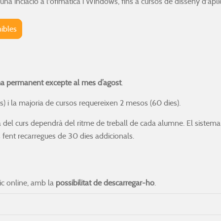
una inciació a l'ofimàtica i Windows, fins a cursos de disseny d'ap
ibles
ma permanent excepte al mes d’agost
.
) i la majoria de cursos requereixen 2 mesos (60 dies).
a del curs dependrà del ritme de treball de cada alumne. El sistem
rs fent recarregues de 30 dies addicionals.
tic online, amb la
possibilitat de descarregar-ho
.